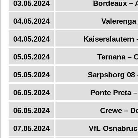
03.05.2024
Bordeaux – 
04.05.2024
Valerenga
04.05.2024
Kaiserslautern
05.05.2024
Ternana – 
05.05.2024
Sarpsborg 08 
06.05.2024
Ponte Preta 
06.05.2024
Crewe – D
07.05.2024
VfL Osnabruc