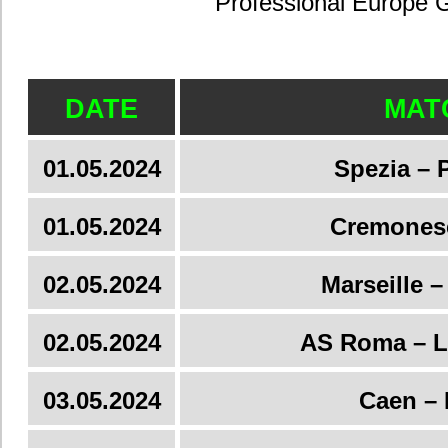
Professional Europe 
DATE
MAT
01.05.2024
Spezia – 
01.05.2024
Cremonese
02.05.2024
Marseille –
02.05.2024
AS Roma – L
03.05.2024
Caen – 