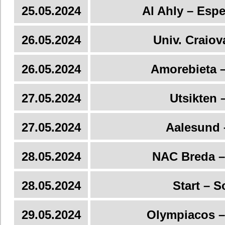
25.05.2024
Al Ahly – Esp
26.05.2024
Univ. Craiov
26.05.2024
Amorebieta 
27.05.2024
Utsikten 
27.05.2024
Aalesund 
28.05.2024
NAC Breda –
28.05.2024
Start – 
29.05.2024
Olympiacos –