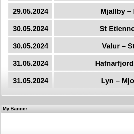
29.05.2024
Mjallby –
30.05.2024
St Etienn
30.05.2024
Valur – S
31.05.2024
Hafnarfjor
31.05.2024
Lyn – Mj
My Banner