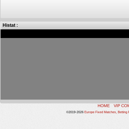
Histat :
HOME
VIP CO
©2019-2026
Europe Fixed Matches, Betting P