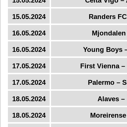
15.05.2024
Celta Vigo –
15.05.2024
Randers FC
16.05.2024
Mjondalen
16.05.2024
Young Boys –
17.05.2024
First Vienna 
17.05.2024
Palermo – 
18.05.2024
Alaves –
18.05.2024
Moreirense 