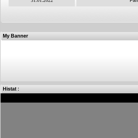
31.01.2022
Fam
My Banner
Histat :