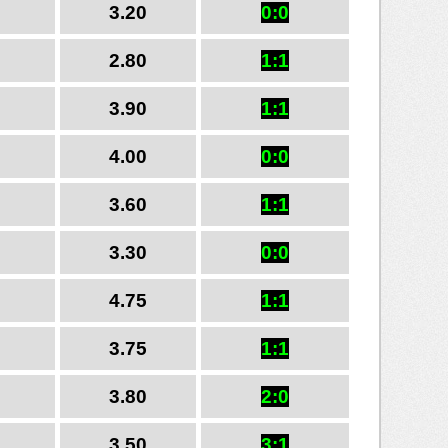
3.20
0:0
2.80
1:1
3.90
1:1
4.00
0:0
3.60
1:1
3.30
0:0
4.75
1:1
3.75
1:1
3.80
2:0
3.50
3:1