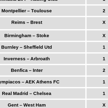
Montpellier – Toulouse
2
Reims – Brest
X
Birmingham – Stoke
X
Burnley – Sheffield Utd
1
Inverness – Arbroath
1
Benfica – Inter
2
ympiacos – AEK Athens FC
1
Real Madrid – Chelsea
1
Gent – West Ham
X