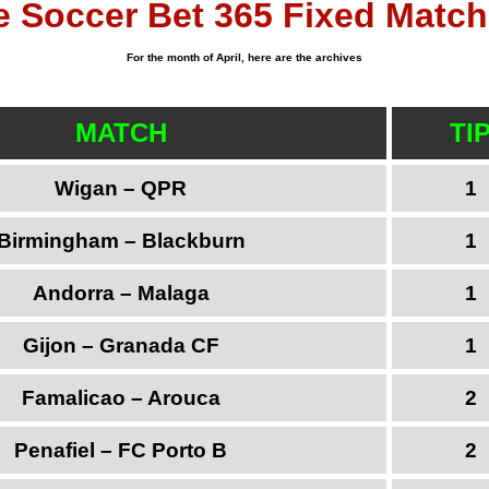
 Soccer Bet 365 Fixed Matc
For the month of April, here are the archives
MATCH
TI
Wigan – QPR
1
Birmingham – Blackburn
1
Andorra – Malaga
1
Gijon – Granada CF
1
Famalicao – Arouca
2
Penafiel – FC Porto B
2