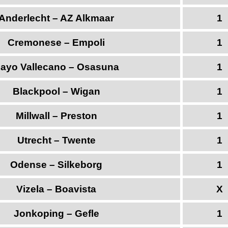
Anderlecht – AZ Alkmaar
1
Cremonese – Empoli
1
ayo Vallecano – Osasuna
1
Blackpool – Wigan
1
Millwall – Preston
1
Utrecht – Twente
1
Odense – Silkeborg
1
Vizela – Boavista
X
Jonkoping – Gefle
1