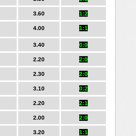
3.60
1:2
4.00
1:1
3.40
0:0
2.20
2:0
2.30
2:0
3.10
0:2
2.20
2:1
2.00
2:0
3.20
1:1