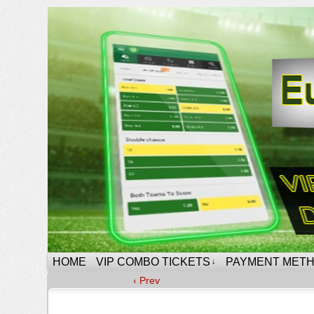
HOME
VIP COMBO TICKETS
PAYMENT MET
↓
‹ Prev