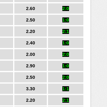
2.60
2:0
2.50
1:0
2.20
2:1
2.40
1:0
2.00
2:0
2.90
1:0
2.50
2:0
3.30
1:1
2.20
2:1