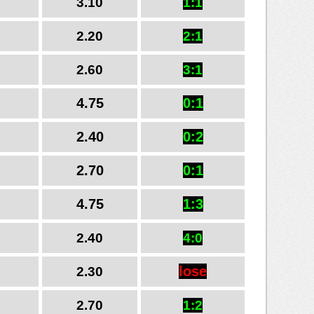
3.10
1:1
2.20
2:1
2.60
3:1
4.75
0:1
2.40
0:2
2.70
0:1
4.75
1:3
2.40
4:0
lose
2.30
2.70
1:2