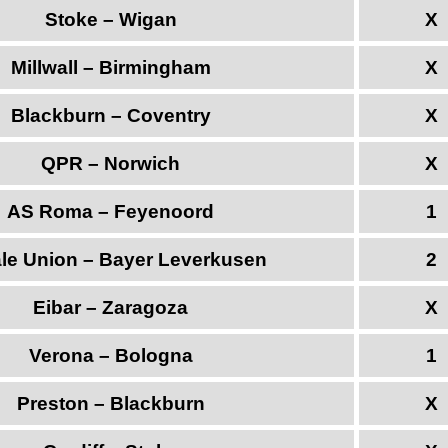
Stoke – Wigan
X
Millwall – Birmingham
X
Blackburn – Coventry
X
QPR – Norwich
X
AS Roma – Feyenoord
1
le Union – Bayer Leverkusen
2
Eibar – Zaragoza
X
Verona – Bologna
1
Preston – Blackburn
X