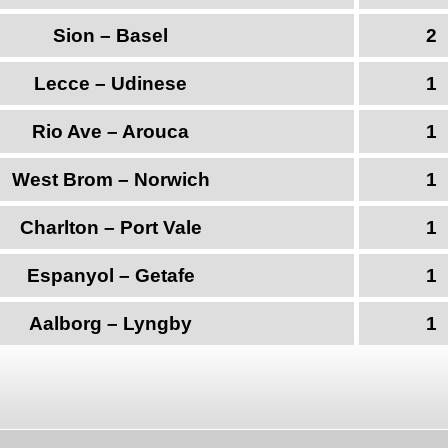
Sion – Basel
2
Lecce – Udinese
1
Rio Ave – Arouca
1
West Brom – Norwich
1
Charlton – Port Vale
1
Espanyol – Getafe
1
Aalborg – Lyngby
1
to make it work in your favor. Here are four things to look out fo