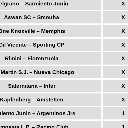
elgrano – Sarmiento Junin
X
Aswan SC – Smouha
X
One Knoxville – Memphis
X
Gil Vicente – Sporting CP
X
Rimini – Fiorenzuola
X
Martin S.J. – Nueva Chicago
X
Salernitana – Inter
X
Kapfenberg – Amstetten
X
iento Junin – Argentinos Jrs
1
imnasia L.P. – Racing Club
1