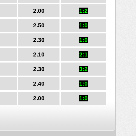
2.00
1:2
2.50
1:0
2.30
1:0
2.10
2:1
2.30
3:2
2.40
1:0
2.00
1:0
r: