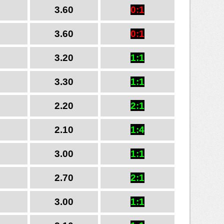
3.60
0:1
3.60
0:1
3.20
1:1
3.30
1:1
2.20
2:1
2.10
1:4
3.00
1:1
2.70
2:1
3.00
1:1