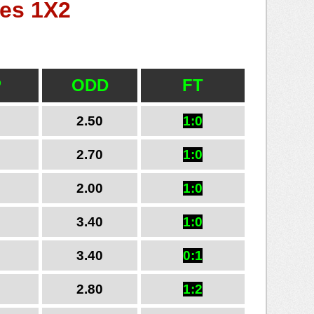
hes 1X2
P
ODD
FT
2.50
1:0
2.70
1:0
2.00
1:0
3.40
1:0
3.40
0:1
2.80
1:2