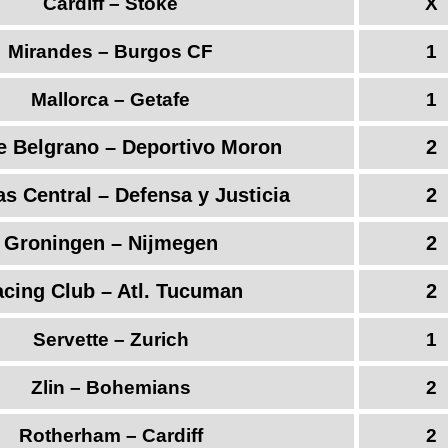
Cardiff – Stoke
X
Mirandes – Burgos CF
1
Mallorca – Getafe
1
e Belgrano – Deportivo Moron
2
s Central – Defensa y Justicia
2
Groningen – Nijmegen
2
cing Club – Atl. Tucuman
2
Servette – Zurich
1
Zlin – Bohemians
2
Rotherham – Cardiff
2